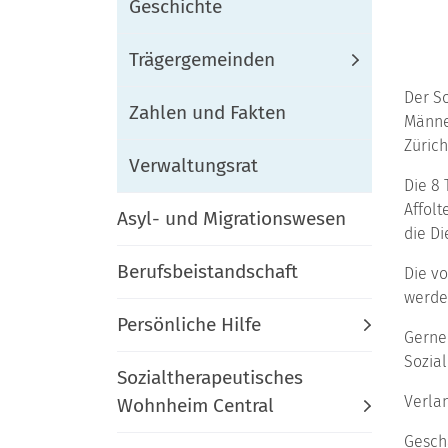
Geschichte
Trägergemeinden
Der So
Zahlen und Fakten
Männe
Zürich 
Verwaltungsrat
Die 8
Affolt
Asyl- und Migrationswesen
die Di
Berufsbeistandschaft
Die vo
werde
Persönliche Hilfe
Gerne 
Sozial
Sozialtherapeutisches
Verlan
Wohnheim Central
Gesch