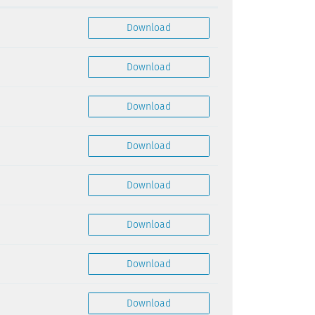
Budget 2021
Download
Budget 2022
Download
Budget 2023
Download
Budget 2024
Download
Budget 2025
Download
Budget 2026
Download
Geschäftsbericht 2018
Download
Geschäftsbericht 2019
Download