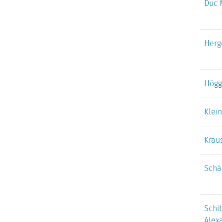
Duc 
Herg
Högg
Klei
Krau
Schä
Schib
Alex