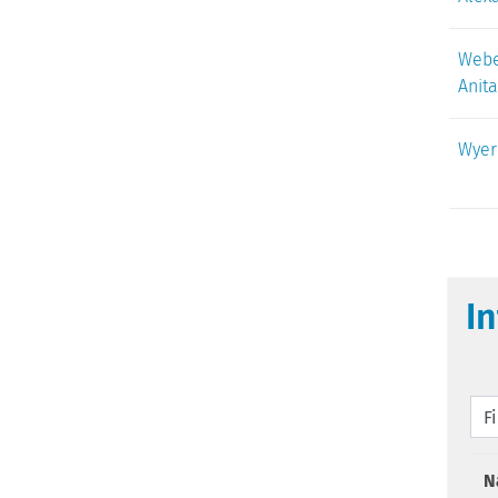
Webe
Anita
Wyer
I
F
N