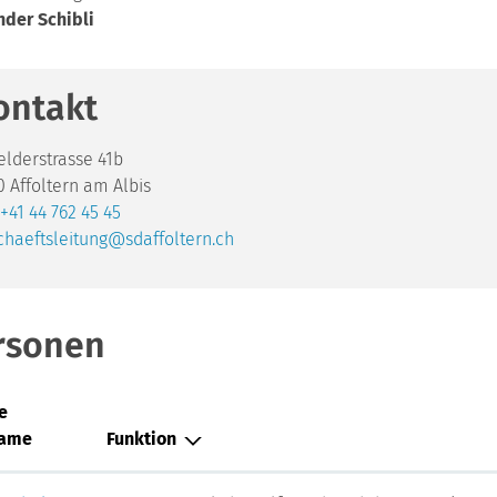
nder Schibli
ontakt
elderstrasse 41b
0 Affoltern am Albis
+41 44 762 45 45
chaeftsleitung@sdaffoltern.ch
rsonen
e
name
Funktion